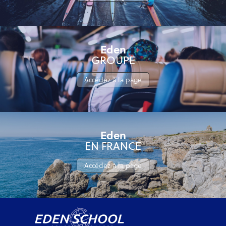
Eden
GROUPE
Accédez à la page
Eden
EN FRANCE
Accédez à la page