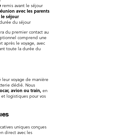
e
remis avant le séjour
éunion avec les parents
le séjour
durée du séjour
a du premier contact au
ceptionnel comprend une
t après le voyage, avec
t toute la durée du
é leur voyage de manière
tterie dédié. Nous
ocar, avion ou train,
en
s et logistiques pour vos
ues
catives uniques conçues
en direct avec les