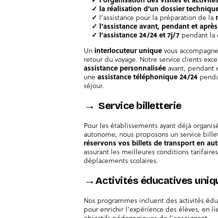
✓ la réalisation d’un dossier techniqu
✓
l’assistance pour la préparation de la
r
✓ l’assistance avant, pendant et après 
✓ l’assistance 24/24 et
7j/7
pendant la 
Un
interlocuteur unique
vous accompagner
retour du voyage. Notre service clients ex
assistance personnalisée
avant, pendant e
une
assistance téléphonique 24/24
pendan
séjour.
→
Service billetterie
Pour les établissements ayant déjà organis
autonome, nous proposons un service bille
réservons vos billets de transport
en aut
assurant les meilleures conditions tarifaire
déplacements scolaires.
→
Activités éducatives uniq
Nos programmes incluent des activités édu
pour enrichir l’expérience des élèves, en li
objectifs pédagogiques de l’enseignant.