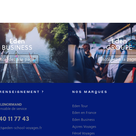
Eden
Eden
BUSINESS
GROUPE
Accédez à la page
Accédez à la pag
RENSEIGNEMENT ?
NOS MARQUES
 LENORMAND
Eden Tour
nsable de service
Eden en France
40 11 77 43
Eden Business
Açores Voyages
ct@eden-school-voyages.fr
Féroé Voyages