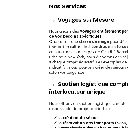
Nos Services
→
Voyages sur Mesure
Nous créons des
voyages entièrement per
de vos besoins spécifiques
.
Que ce soit une
classe de neige
pour déco
immersion culturelle à
Londres
ou à
Jerse
architecturale sur les pas de Gaudi à
Barce
urbaine à New York, nous élaborons des sé
à chaque projet éducatif. Les exemples de 
indicatifs ; nous pouvons créer des séjour
selon vos exigences.
→
Soutien logistique comple
interlocuteur unique
Nous offrons un soutien logistique complet,
responsable de projet qui inclut :
✓ la création du séjour
✓ la réservation des transports
(avion, 
✓ l’organisation des visites et activité