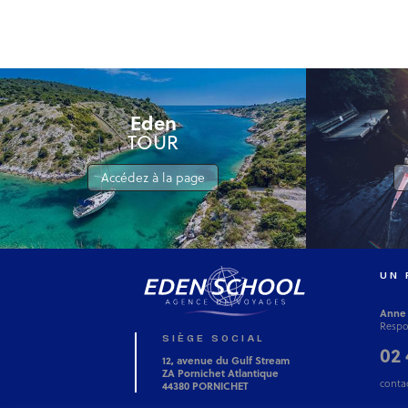
Eden
TOUR
Accédez à la page
UN 
Anne
Respo
SIÈGE SOCIAL
02 
12, avenue du Gulf Stream
ZA Pornichet Atlantique
conta
44380 PORNICHET