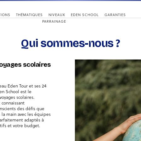
TIONS
THÉMATIQUES
NIVEAUX
EDEN SCHOOL
GARANTIES
PARRAINAGE
Qui sommes-nous ?
voyages scolaires
seau Eden Tour et ses 24
en School est le
voyages scolaires.
t connaissant
nscients des défis que
s la main avec les équipes
arfaitement adaptés à
ctifs et votre budget.