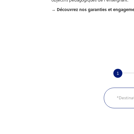
→
Découvrez nos garanties et engageme
N'hésitez
pas,
faites
une
demande
en
ligne
!