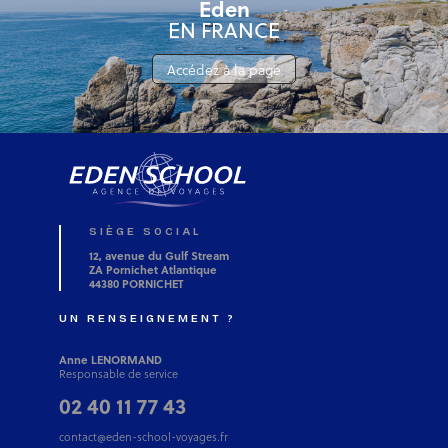
Eden
EN FRANCE
Accédez à la page
SIÈGE SOCIAL
12, avenue du Gulf Stream
ZA Pornichet Atlantique
44380 PORNICHET
UN RENSEIGNEMENT ?
Anne LENORMAND
Responsable de service
02 40 11 77 43
contact@eden-school-voyages.fr