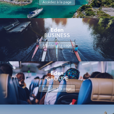
Accédez à la page
Eden
BUSINESS
Accédez à la page
Eden
GROUPE
Accédez à la page