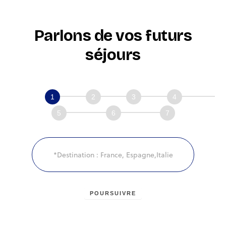
Parlons de vos futurs
séjours
N'hésitez
pas,
faites
une
demande
en
ligne
!
POURSUIVRE