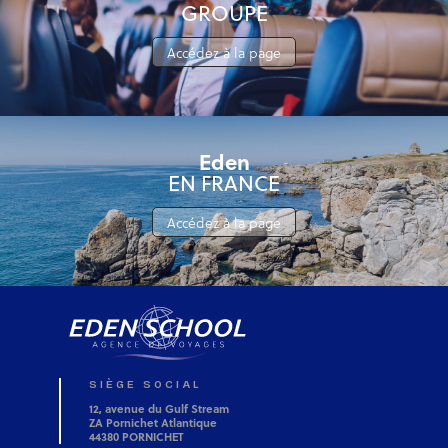
GROUPE
Accédez à la page
Eden
EN FRANCE
Accédez à la page
SIÈGE SOCIAL
12, avenue du Gulf Stream
ZA Pornichet Atlantique
44380 PORNICHET