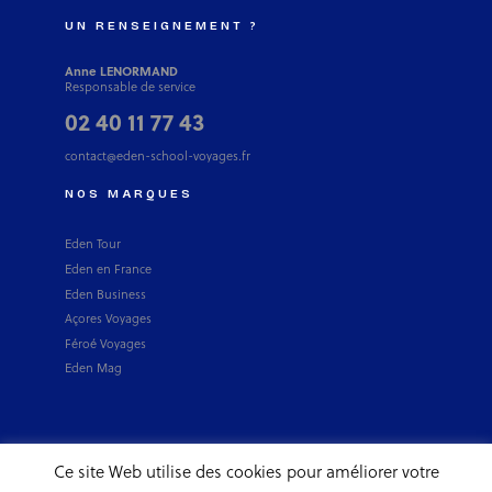
UN RENSEIGNEMENT ?
Anne LENORMAND
Responsable de service
02 40 11 77 43
contact@eden-school-voyages.fr
NOS MARQUES
Eden Tour
Eden en France
Eden Business
Açores Voyages
Féroé Voyages
Eden Mag
Ce site Web utilise des cookies pour améliorer votre