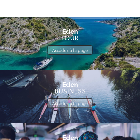
Eden
TOUR
Accédez à la page
Eden
BUSINESS
Accédez à la page
Eden