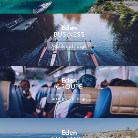
Eden
BUSINESS
Accédez à la page
Eden
GROUPE
Accédez à la page
Eden