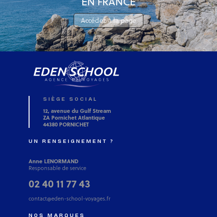
EN FRANCE
Accédez à la page
SIÈGE SOCIAL
12, avenue du Gulf Stream
ZA Pornichet Atlantique
44380 PORNICHET
UN RENSEIGNEMENT ?
Anne LENORMAND
Responsable de service
02 40 11 77 43
contact@eden-school-voyages.fr
NOS MARQUES